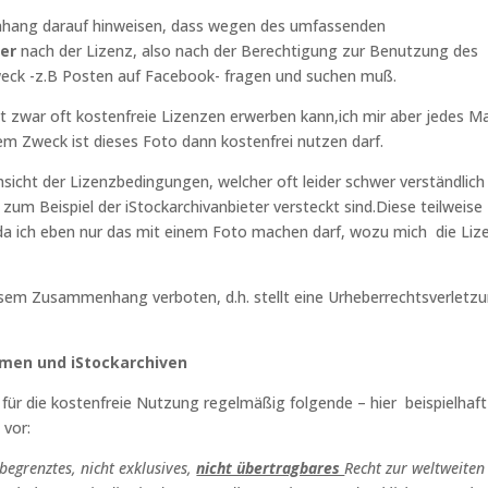
hang darauf hinweisen, dass wegen des umfassenden
er
nach der Lizenz, also nach der Berechtigung zur Benutzung des
eck -z.B Posten auf Facebook- fragen und suchen muß.
net zwar oft kostenfreie Lizenzen erwerben kann,ich mir aber jedes Ma
m Zweck ist dieses Foto dann kostenfrei nutzen darf.
sicht der Lizenzbedingungen, welcher oft leider schwer verständlich
um Beispiel der iStockarchivanbieter versteckt sind.Diese teilweise
, da ich eben nur das mit einem Foto machen darf, wozu mich die Liz
n diesem Zusammenhang verboten, d.h. stellt eine Urheberrechtsverletz
rmen und iStockarchiven
für die kostenfreie Nutzung regelmäßig folgende – hier beispielhaft
 vor:
begrenztes, nicht exklusives,
nicht übertragbares
Recht zur weltweiten