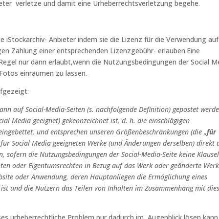
eter verletze und damit eine Urheberrechtsverletzung begehe.
iStockarchiv- Anbieter indem sie die Lizenz für die Verwendung auf
egen Zahlung einer entsprechenden Lizenzgebühr- erlauben.Eine
r Regel nur dann erlaubt,wenn die Nutzungsbedingungen der Social M
 Fotos einräumen zu lassen.
ufgezeigt:
nn auf Social-Media-Seiten (s. nachfolgende Definition) gepostet werde
al Media geeignet) gekennzeichnet ist, d. h. die einschlägigen
eingebettet, und entsprechen unseren Größenbeschränkungen (die „
für
ie für Social Media geeigneten Werke (und Änderungen derselben) direkt 
n, sofern die Nutzungsbedingungen der Social-Media-Seite keine Klause
hten oder Eigentumsrechten in Bezug auf das Werk oder geänderte Wer
ebsite oder Anwendung, deren Hauptanliegen die Ermöglichung eines
n ist und die Nutzern das Teilen von Inhalten im Zusammenhang mit di
eses urheberrechtliche Problem nur dadurch im Augenblick lösen kann