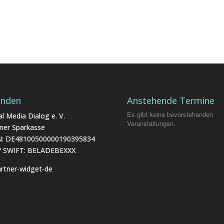
enden
Anstehende Termine
Es gibt keine bevorstehenden
al Media Dialog e. V.
Veranstaltungen.
iner Sparkasse
N: DE48100500000190395834
 / SWIFT: BELADEBEXXX