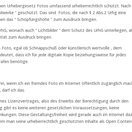
en Urhebergesetz Fotos umfassend urheberrechtlich schützt. Nach 
ildwerke “ geschützt. Das sind Fotos, die nach § 2 Abs.2 Urhg eine
nennen das “ Schöpfungshöhe “ zum Ausdruck bringen.
rhG, wonach auch “ Lichtbilder “ dem Schutz des UrhG unterliegen, a
vität zum Ausdruck bringen.
s Foto, egal ob Schnappschuß oder künstlerisch wertvolle , dem
eutet, dass ich für jede digitale Kopie beziehungsweise für jedes
afen benötige.
nn, wenn ich ein fremdes Foto im Internet öffentlich zugänglich mac
darf ich das.
eines Lizenzvertrages, also des Erwerbs der Berechtigung durch den
ag gibt es keine weiteren gesetzlichen Voraussetzungen, keine
änkungen. Diese Gestaltungsfreiheit wird gerade auch im Internet da
em man seine urheberrechtlich geschützten Inhalte als Open Conten