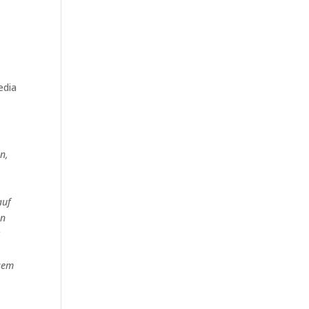
edia
n,
auf
ln
k
esem
,