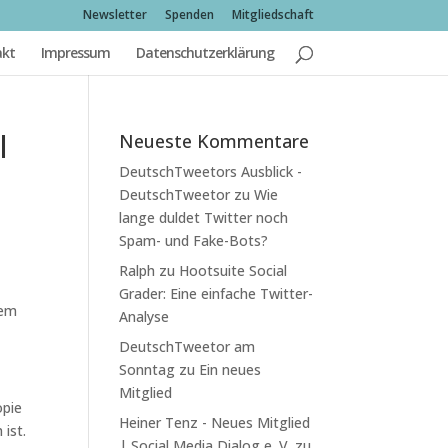
Newsletter
Spenden
Mitgliedschaft
akt
Impressum
Datenschutzerklärung
l
Neueste Kommentare
DeutschTweetors Ausblick -
DeutschTweetor
zu
Wie
lange duldet Twitter noch
Spam- und Fake-Bots?
Ralph
zu
Hootsuite Social
Grader: Eine einfache Twitter-
lem
Analyse
DeutschTweetor am
Sonntag
zu
Ein neues
Mitglied
opie
Heiner Tenz - Neues Mitglied
 ist.
| Social Media Dialog e. V.
zu