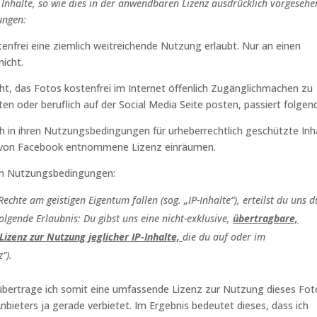
Inhalte, so wie dies in der anwendbaren Lizenz ausdrücklich vorgesehen
ungen:
enfrei eine ziemlich weitreichende Nutzung erlaubt. Nur an einen
nicht.
t, das Fotos kostenfrei im Internet öffenlich Zugänglichmachen zu
en oder beruflich auf der Social Media Seite posten, passiert folgen
ch in ihren Nutzungsbedingungen für urheberrechtlich geschützte Inh
 von Facebook entnommene Lizenz einräumen.
llen Nutzungsbedingungen:
Rechte am geistigen Eigentum fallen (sog. „IP-Inhalte“), erteilst du uns 
olgende Erlaubnis: Du gibst uns eine nicht-exklusive,
übertragbare,
Lizenz zur Nutzung jeglicher IP-Inhalte,
die du auf oder im
“).
übertrage ich somit eine umfassende Lizenz zur Nutzung dieses Fot
nbieters ja gerade verbietet. Im Ergebnis bedeutet dieses, dass ich