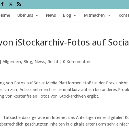
Home
Über uns
News
Blog
Mitmachen!
Kont
von iStockarchiv-Fotos auf Socia
|
Allgemein
,
Blog
,
News
,
Recht
|
0 Kommentare
ung von Fotos auf Social Media Plattformen stößt in der Praxis nicht
e ich zum Anlass nehmen hier einmal kurz auf ein besonderes Prob
ng von kostenfreien Fotos von iStockarchiven ergibt.
er Tatsache dass gerade im Internet das Anfertigen einer digitalen K
rrechtlich geschützten Inhalten in digitalisierter Form sehr einfach