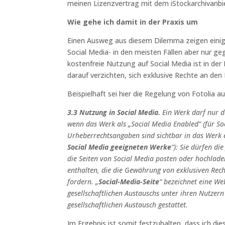
meinen Lizenzvertrag mit dem iStockarchivanbi
Wie gehe ich damit in der Praxis um
Einen Ausweg aus diesem Dilemma zeigen einige 
Social Media- in den meisten Fällen aber nur g
kostenfreie Nutzung auf Social Media ist in de
darauf verzichten, sich exklusive Rechte an den
Beispielhaft sei hier die Regelung von Fotolia a
3.3 Nutzung in Social Media.
Ein Werk darf nur da
wenn das Werk als „Social Media Enabled“ (für Soci
Urheberrechtsangaben sind sichtbar in das Werk 
Social Media geeigneten Werke
“): Sie dürfen d
die Seiten von Social Media posten oder hochlade
enthalten, die die Gewährung von exklusiven Rec
fordern. „
Social-Media-Seite
“ bezeichnet eine W
gesellschaftlichen Austauschs unter ihren Nutzer
gesellschaftlichen Austausch gestattet.
Im Ergebnis ist somit festzuhalten, dass ich di