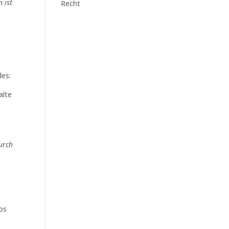
 ist
Recht
des:
alte
durch
os