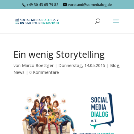
+49 30 43 65 79 82
vorstand@somedialog.de
Ein wenig Storytelling
von
Marco Roettger
|
Donnerstag, 14.05.2015
|
Blog
,
News
|
0 Kommentare