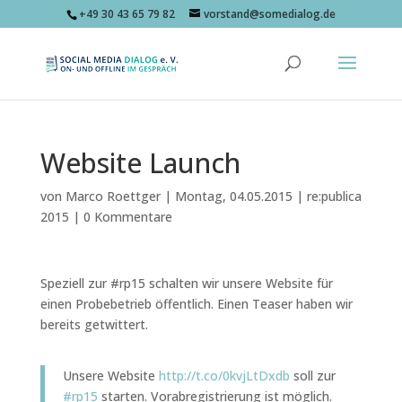
+49 30 43 65 79 82
vorstand@somedialog.de
Website Launch
von
Marco Roettger
|
Montag, 04.05.2015
|
re:publica
2015
|
0 Kommentare
Speziell zur #rp15 schalten wir unsere Website für
einen Probebetrieb öffentlich. Einen Teaser haben wir
bereits getwittert.
Unsere Website
http://t.co/0kvjLtDxdb
soll zur
#rp15
starten. Vorabregistrierung ist möglich.